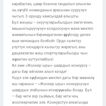
карабастан, шаар боюнча тандалып алынган
эң күчтүү 16 команданын арасынан суурулуп
чыгып, 3-орунду камсыздай алышты.
Бул жеңиш – окуучуларыбыздын эмгегинин,
машыктыруучунун колдоосунун жана мектеп
жамаатынын биримдигинин үзүрү болду десек
аша чапкандык болбойт. Ордо сыяктуу
улуттук оюндарга кызыгуу жаратып, аны
даңазалаган жаш спортчуларыбызды чын
жүрөктөн куттуктайбыз!
Ал эми «Жоокер ыры» шаардык конкурсу –
дагы бир ийгилик алып келди!
Ушул эле күнү биздин мектеп дагы бир маанилүү
иш-чаранын – «Жоокер ыры» конкурсунун
шаардык этабынын өткөрүүчү жайы болду. Бул
— бир чети зор сыймык, бир чети чоң
жоопкерчилик эле. Конкурстун алкагында