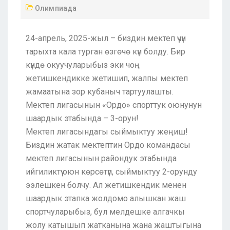
Олимпиада
24-апрель, 2025-жыл – биздин мектеп үчүн
тарыхта кала турган өзгөчө күн болду. Бир
күндө окуучуларыбыз эки чоң
жетишкендикке жетишип, жалпы мектеп
жамаатына зор кубаныч тартуулашты.
Мектеп лигасынын «Ордо» спорттук оюнунун
шаардык этабында – 3-орун!
Мектеп лигасындагы сыймыктуу жеңиш!
Биздин жатак мектептин Ордо командасы
мектеп лигасынын райондук этабында
ийгиликтүү оюн көрсөтүп, сыймыктуу 2-орунду
ээлешкен болчу. Ал жетишкендик менен
шаардык этапка жолдомо алышкан жаш
спортчуларыбыз, бул мелдешке алгачкы
жолу катышып жатканына жана жаштыгына