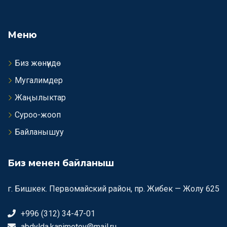
Меню
Биз жөнүндө
Мугалимдер
Жаңылыктар
Суроо-жооп
Байланышуу
Биз менен байланыш
г. Бишкек. Первомайский район, пр. Жибек — Жолу 625
+996 (312) 34-47-01
abdylda.kanimetov@mail.ru