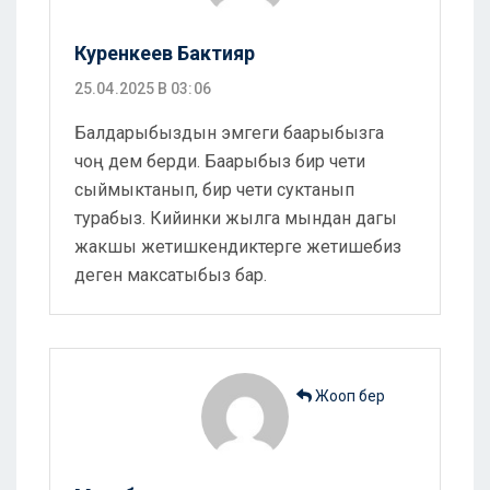
Куренкеев Бактияр
25.04.2025 В 03:06
Балдарыбыздын эмгеги баарыбызга
чоң дем берди. Баарыбыз бир чети
сыймыктанып, бир чети суктанып
турабыз. Кийинки жылга мындан дагы
жакшы жетишкендиктерге жетишебиз
деген максатыбыз бар.
Жооп бер