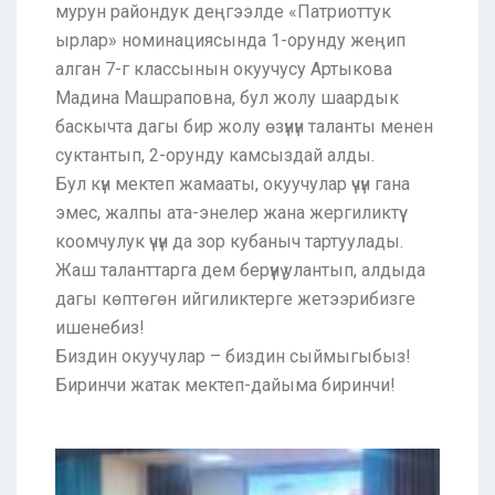
мурун райондук деңгээлде «Патриоттук
ырлар» номинациясында 1-орунду жеңип
алган 7-г классынын окуучусу Артыкова
Мадина Машраповна, бул жолу шаардык
баскычта дагы бир жолу өзүнүн таланты менен
суктантып, 2-орунду камсыздай алды.
Бул күн мектеп жамааты, окуучулар үчүн гана
эмес, жалпы ата-энелер жана жергиликтүү
коомчулук үчүн да зор кубаныч тартуулады.
Жаш таланттарга дем берүүнү улантып, алдыда
дагы көптөгөн ийгиликтерге жетээрибизге
ишенебиз!
Биздин окуучулар – биздин сыймыгыбыз!
Биринчи жатак мектеп-дайыма биринчи!