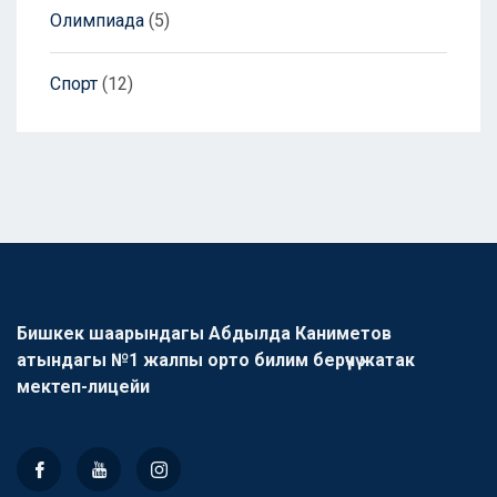
Олимпиада
(5)
Спорт
(12)
Бишкек шаарындагы Абдылда Каниметов
атындагы №1 жалпы орто билим берүүчү жатак
мектеп-лицейи