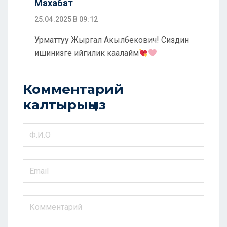
Махабат
25.04.2025 В 09:12
Урматтуу Жыргал Акылбекович! Сиздин
ишинизге ийгилик каалайм
Комментарий
калтырыңыз