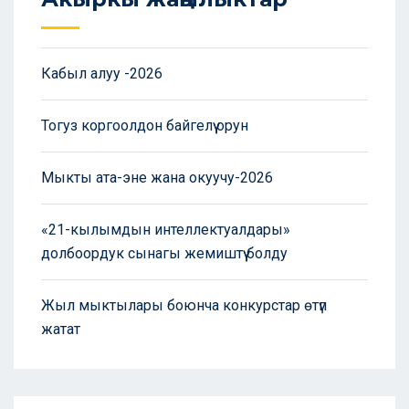
Кабыл алуу -2026
Тогуз коргоолдон байгелүү орун
Мыкты ата-эне жана окуучу-2026
«21-кылымдын интеллектуалдары»
долбоордук сынагы жемиштүү болду
Жыл мыктылары боюнча конкурстар өтүп
жатат