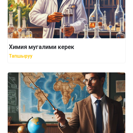
Химия мугалими керек
Тапшыруу