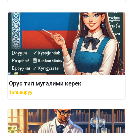
Орус тил мугалими керек
Тапшыруу