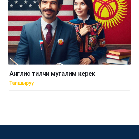
Англис тилчи мугалим керек
Тапшыруу