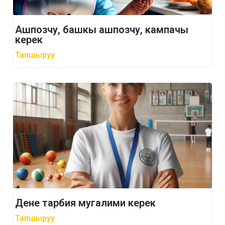
Ашпозчу, башкы ашпозчу, кампачы
керек
Тапшыруу
Дене тарбия мугалими керек
Тапшыруу