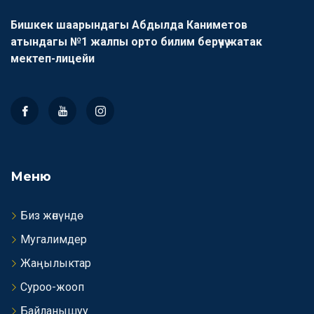
Бишкек шаарындагы Абдылда Каниметов
атындагы №1 жалпы орто билим берүүчү жатак
мектеп-лицейи
Меню
Биз жөнүндө
Мугалимдер
Жаңылыктар
Суроо-жооп
Байланышуу