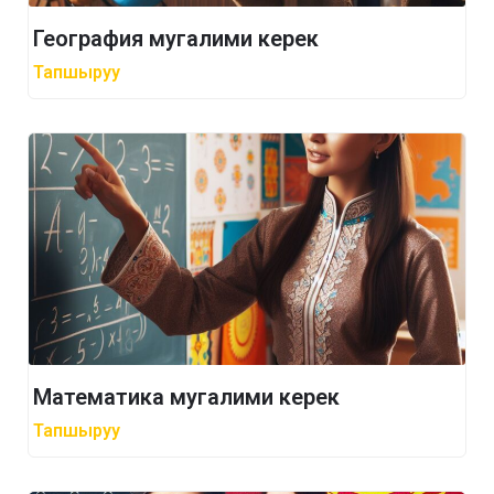
География мугалими керек
Тапшыруу
Математика мугалими керек
Тапшыруу