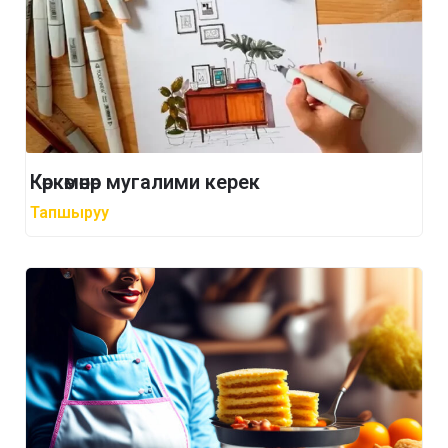
Көркөмөнөр мугалими керек
Тапшыруу