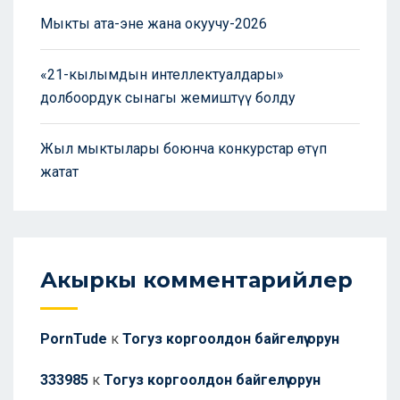
Мыкты ата-эне жана окуучу-2026
«21-кылымдын интеллектуалдары»
долбоордук сынагы жемиштүү болду
Жыл мыктылары боюнча конкурстар өтүп
жатат
Акыркы комментарийлер
PornTude
к
Тогуз коргоолдон байгелүү орун
333985
к
Тогуз коргоолдон байгелүү орун