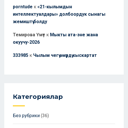
porntude
к
«21-кылымдын
интеллектуалдары» долбоордук сынагы
жемиштүү болду
Темирова Үмүт
к
Мыкты ата-эне жана
окуучу-2026
333985
к
Чылым чегүү өмүрдү кыскартат
Категориялар
Без рубрики
(36)