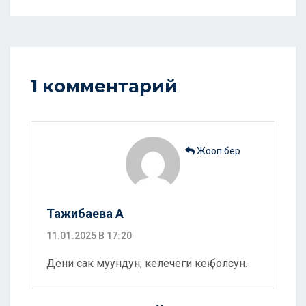
1 комментарий
Жооп бер
Тажибаева А
11.01.2025 В 17:20
Дени сак муундун, келечеги кең болсун.