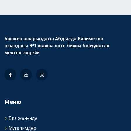
Бишкек шаарындагы Абдылда Каниметов
атындагы №1 жалпы орто билим берүүчү жатак
мектеп-лицейи
Меню
Биз жөнүндө
Мугалимдер