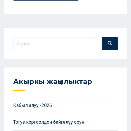
Акыркы жаңылыктар
Кабыл алуу -2026
Тогуз коргоолдон байгелүү орун