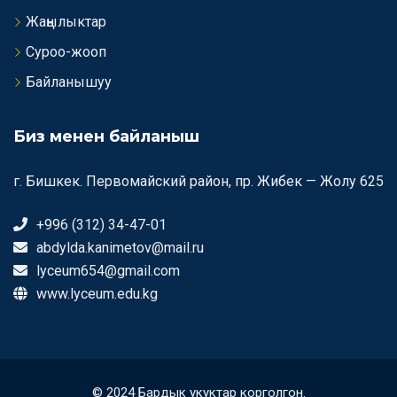
Жаңылыктар
Суроо-жооп
Байланышуу
Биз менен байланыш
г. Бишкек. Первомайский район, пр. Жибек — Жолу 625
+996 (312) 34-47-01
abdylda.kanimetov@mail.ru
lyceum654@gmail.com
www.lyceum.edu.kg
© 2024 Бардык укуктар корголгон.