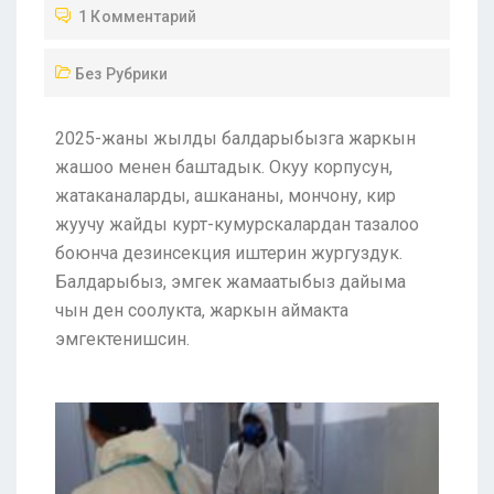
1 Комментарий
Без Рубрики
2025-жаны жылды балдарыбызга жаркын
жашоо менен баштадык. Окуу корпусун,
жатаканаларды, ашкананы, мончону, кир
жуучу жайды курт-кумурскалардан тазалоо
боюнча дезинсекция иштерин жургуздук.
Балдарыбыз, эмгек жамаатыбыз дайыма
чын ден соолукта, жаркын аймакта
эмгектенишсин.