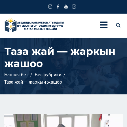
Таза жай — жаркын
жашоо
Башкы бет
Без рубрики
Таза жай — жаркын жашоо