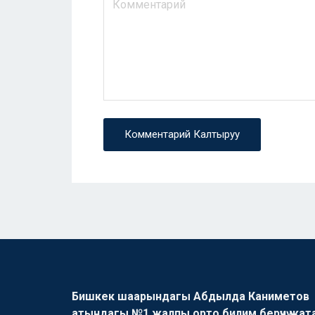
Комментарий Калтыруу
Бишкек шаарындагы Абдылда Каниметов
атындагы №1 жалпы орто билим берүүчү жат