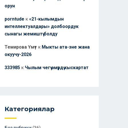
орун
porntude
к
«21-кылымдын
интеллектуалдары» долбоордук
сынагы жемиштүү болду
Темирова Үмүт
к
Мыкты ата-эне жана
окуучу-2026
333985
к
Чылым чегүү өмүрдү кыскартат
Категориялар
Без рубрики
(36)