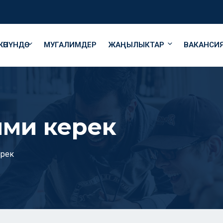
ӨНҮНДӨ
МУГАЛИМДЕР
ЖАҢЫЛЫКТАР
ВАКАНСИ
ими керек
ерек