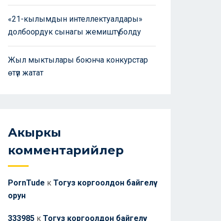
«21-кылымдын интеллектуалдары»
долбоордук сынагы жемиштүү болду
Жыл мыктылары боюнча конкурстар
өтүп жатат
Акыркы
комментарийлер
PornTude
к
Тогуз коргоолдон байгелүү
орун
333985
к
Тогуз коргоолдон байгелүү