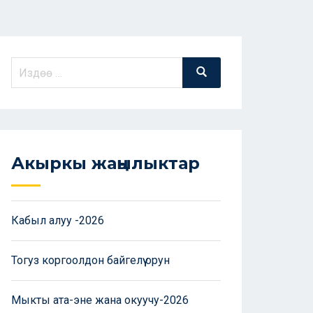
Акыркы жаңылыктар
Кабыл алуу -2026
Тогуз коргоолдон байгелүү орун
Мыкты ата-эне жана окуучу-2026