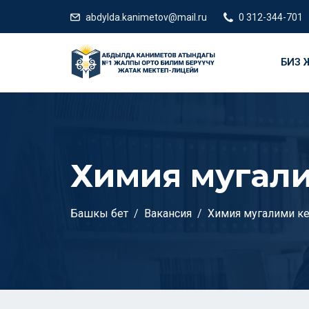
abdylda.kanimetov@mail.ru
0 312-344-701
БИЗ Ж
Химия мугал
Башкы бет
Вакансия
Химия мугалими к