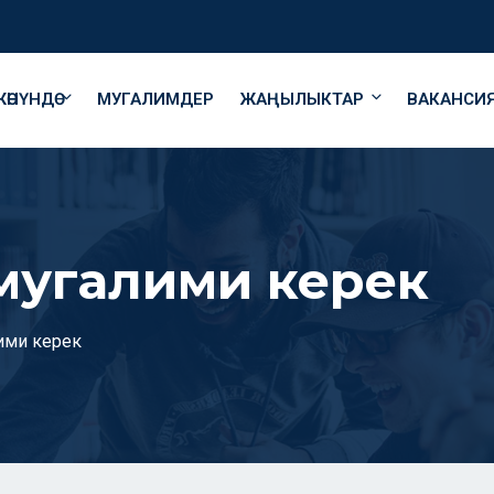
ӨНҮНДӨ
МУГАЛИМДЕР
ЖАҢЫЛЫКТАР
ВАКАНСИ
мугалими керек
ими керек