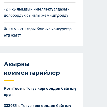
«21-кылымдын интеллектуалдары»
долбоордук сынагы жемиштүү болду
Жыл мыктылары боюнча конкурстар
өтүп жатат
Акыркы
комментарийлер
PornTude
к
Тогуз коргоолдон байгелүү
орун
333985
к
Тогуз коргоолдон байгелүү