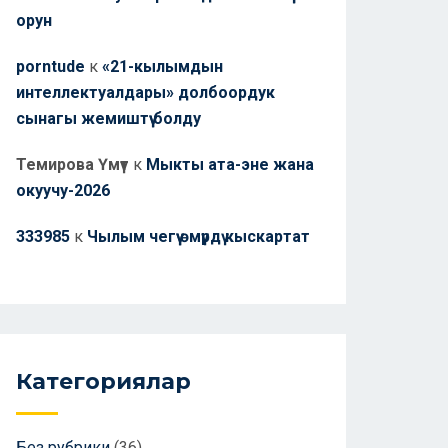
орун
porntude
к
«21-кылымдын
интеллектуалдары» долбоордук
сынагы жемиштүү болду
Темирова Үмүт
к
Мыкты ата-эне жана
окуучу-2026
333985
к
Чылым чегүү өмүрдү кыскартат
Категориялар
Без рубрики
(36)