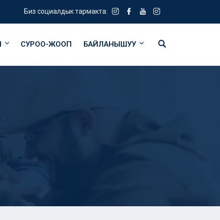
Биз социалдык тармакта:
Я
СУРОО-ЖООП
БАЙЛАНЫШУУ