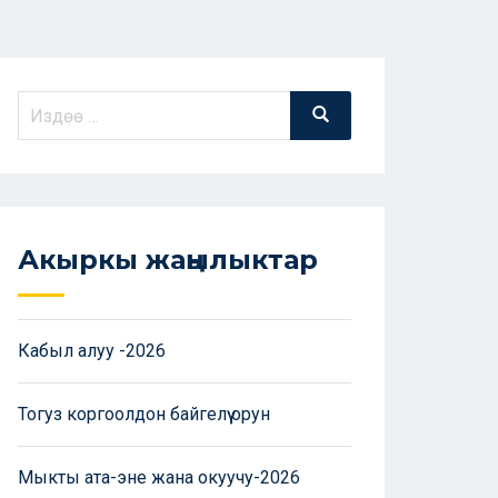
Акыркы жаңылыктар
Кабыл алуу -2026
Тогуз коргоолдон байгелүү орун
Мыкты ата-эне жана окуучу-2026