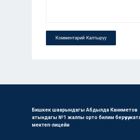
Комментарий Калтыруу
Бишкек шаарындагы Абдылда Каниметов
атындагы №1 жалпы орто билим берүүчү жат
мектеп-лицейи