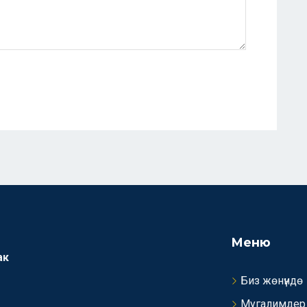
Меню
ак
Биз жөнүндө
Мугалимдер