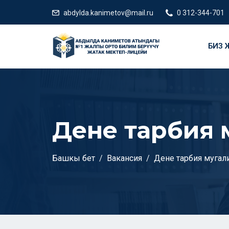
abdylda.kanimetov@mail.ru
0 312-344-701
БИЗ Ж
Дене тарбия 
Башкы бет
Вакансия
Дене тарбия мугал