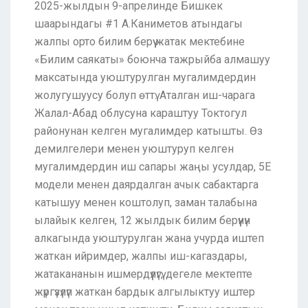
2025-жылдын 9-апрелинде Бишкек
шаарындагы #1 А.Каниметов атындагы
жалпы орто билим берүү жатак мектебине
«Билим саякаты» боюнча тажрыйба алмашуу
максатында уюштурулган мугалимдердин
жолугушуусу болуп өттү. Аталган иш-чарага
Жалал-Абад облусуна караштуу Токтогул
районунан келген мугалимдер катышты. Өз
демилгелери менен уюштуруп келген
мугалимдердин иш сапары жаңы усулдар, 5Е
модели менен даярдалган ачык сабактарга
катышуу менен коштолуп, заман талабына
ылайык келген, 12 жылдык билим берүүнүн
алкагында уюштурулган жана учурда иштеп
жаткан ийримдер, жалпы иш-кагаздары,
жатакананын ишмердүүлүгү, дегеле мектепте
жүргүзүлүп жаткан бардык алгылыктуу иштер