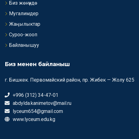
Биз жөнүндө
Мугалимдер
Жаңылыктар
Суроо-жооп
Байланышуу
Биз менен байланыш
г. Бишкек. Первомайский район, пр. Жибек — Жолу 625
+996 (312) 34-47-01
abdylda.kanimetov@mail.ru
lyceum654@gmail.com
www.lyceum.edu.kg