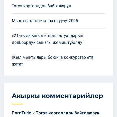
Тогуз коргоолдон байгелүү орун
Мыкты ата-эне жана окуучу-2026
«21-кылымдын интеллектуалдары»
долбоордук сынагы жемиштүү болду
Жыл мыктылары боюнча конкурстар өтүп
жатат
Акыркы комментарийлер
PornTude
к
Тогуз коргоолдон байгелүү орун