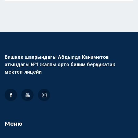
Бишкек шаарындагы Абдылда Каниметов
атындагы №1 жалпы орто билим берүүчү жатак
мектеп-лицейи
Меню