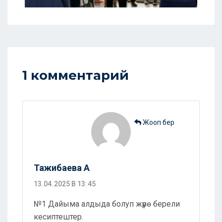
1 комментарий
Жооп бер
Тажибаева А
13.04.2025 В 13:45
№1 Дайыма алдыда болуп жүрө берели
кесиптештер.