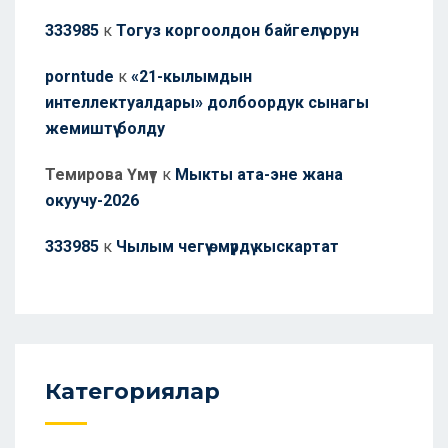
333985
к
Тогуз коргоолдон байгелүү орун
porntude
к
«21-кылымдын
интеллектуалдары» долбоордук сынагы
жемиштүү болду
Темирова Үмүт
к
Мыкты ата-эне жана
окуучу-2026
333985
к
Чылым чегүү өмүрдү кыскартат
Категориялар