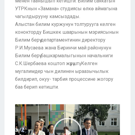
менен таанышып кетишти. Билим саякатын
УТРКнын «Замана» студиясы өлкө аймагына
чагылдырууну камсыздады.
Алыстан билим куржунун толтурууга келген
конокторду Бишкек шаарынын мэриясынын
Билим берүү департаментинин директору
Р.И.Мусаева жана Биринчи май районунун
Билим берүү башкармалыгынын начальниги
С.К.Шербаева коштоп жүрүштү. Келген
мугалимдер чын дилинен ыраазычылык
билдирип, окуу- тарбия процессине жогору
баа берип кетишти.