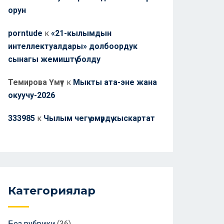
орун
porntude
к
«21-кылымдын
интеллектуалдары» долбоордук
сынагы жемиштүү болду
Темирова Үмүт
к
Мыкты ата-эне жана
окуучу-2026
333985
к
Чылым чегүү өмүрдү кыскартат
Категориялар
Без рубрики
(36)