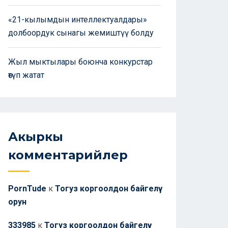
«21-кылымдын интеллектуалдары»
долбоордук сынагы жемиштүү болду
Жыл мыктылары боюнча конкурстар
өтүп жатат
Акыркы
комментарийлер
PornTude
к
Тогуз коргоолдон байгелүү
орун
333985
к
Тогуз коргоолдон байгелүү