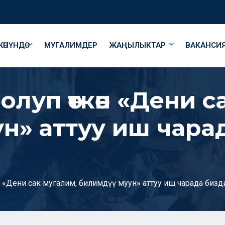
ӨНҮНДӨ
МУГАЛИМДЕР
ЖАҢЫЛЫКТАР
ВАКАНСИ
олуп өткөн «Дени с
н» аттуу иш чара
өн «Дени сак мугалим, билимдүү муун» аттуу иш чарада биз