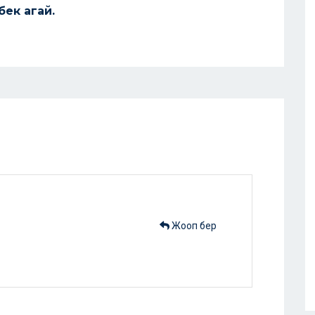
бек агай.
Жооп бер