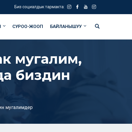
Биз социалдык тармакта:
Я
СУРОО-ЖООП
БАЙЛАНЫШУУ
ак мугалим,
да биздин
дин мугалимдер