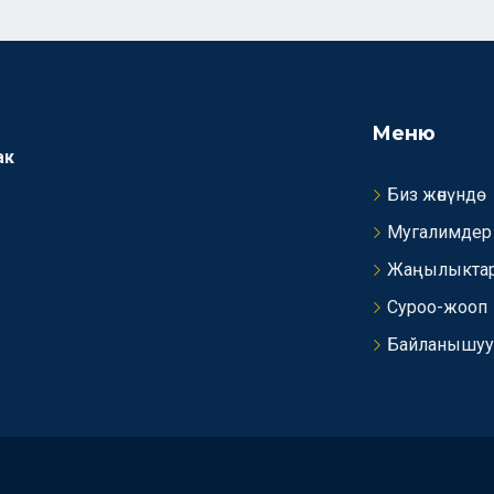
Меню
ак
Биз жөнүндө
Мугалимдер
Жаңылыкта
Суроо-жооп
Байланышуу