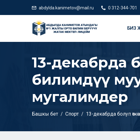
abdylda.kanimetov@mail.ru
0 312-344-701
БИЗ Ж
13-декабрда б
билимдүү муу
мугалимдер
Башкы бет
Спорт
13-декабрда болуп өтк