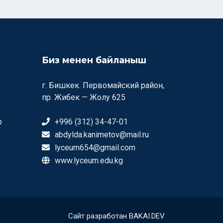
Биз менен байланыш
г. Бишкек. Первомайский район,
пр. Жибек — Жолу 625
р
+996 (312) 34-47-01
abdylda.kanimetov@mail.ru
lyceum654@gmail.com
www.lyceum.edu.kg
Сайт разработан BAKAI.DEV