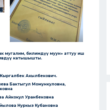
сак мугалим, билимдүү муун» аттуу иш
тивдүү катышышты.
 Жыргалбек Акылбекович.
иева Бактыгул Момункуловна,
ковна
ва Айкокул Уранбековна
айылова Нуркыз Кубановна