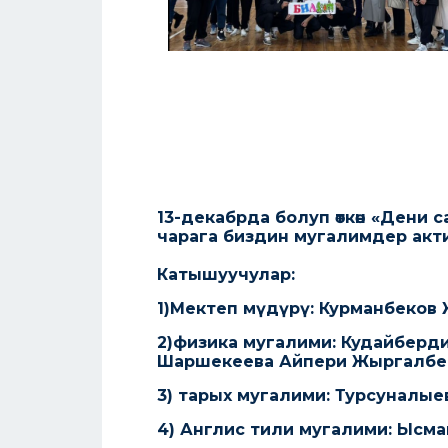
13-декабрда болуп өткөн «Дени 
чарага биздин мугалимдер ак
Катышуучулар:
1)Мектеп мүдүрү: Курманбеков
2)физика мугалими: Кудайберд
Шаршекеева Айпери Жыргалбе
3) тарых мугалими: Турсуналые
4) Англис тили мугалими: Ысм