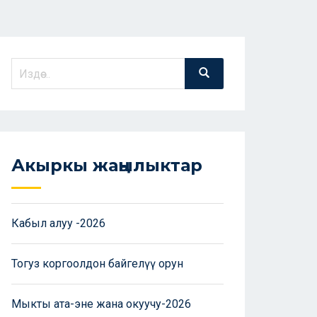
Акыркы жаңылыктар
Кабыл алуу -2026
Тогуз коргоолдон байгелүү орун
Мыкты ата-эне жана окуучу-2026