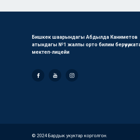
Бишкек шаарындагы Абдылда Каниметов
атындагы №1 жалпы орто билим берүүчү жат
мектеп-лицейи
© 2024 Бардык укуктар корголгон.