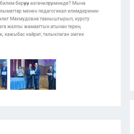
лим берүүнүн өзгөчөлүгү эмнеде? Мына
алыматтар менен педагогикал илимдеринин
өлөт Махмудовна тааныштырып, курсту
вага жалпы жамааттын атынан терең
, кажыбас кайрат, талыкпаган эмгек