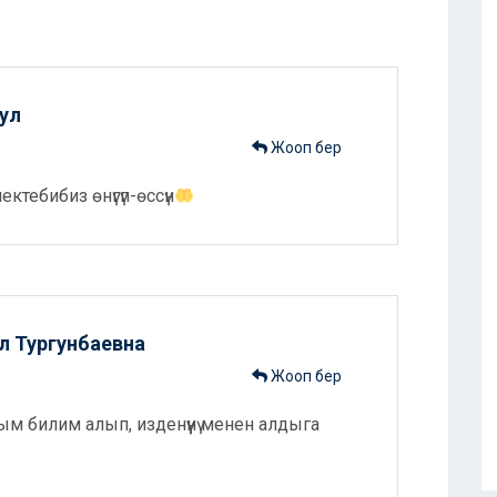
ул
Жооп бер
ктебибиз өнүгүп-өссүн
л Тургунбаевна
Жооп бер
м билим алып, изденүүнү менен алдыга