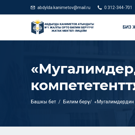
abdylda.kanimetov@mail.ru
0 312-344-701
БИЗ Ж
«Мугалимдер
компететенттүүлү
Башкы бет
Билим берүү
«Мугалимдердин мет