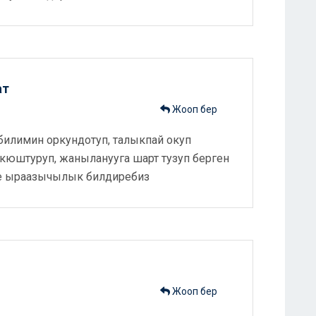
ат
Жооп бер
билимин оркундотуп, талыкпай окуп
у кюштуруп, жаныланууга шарт тузуп берген
е ыраазычылык билдиребиз
Жооп бер