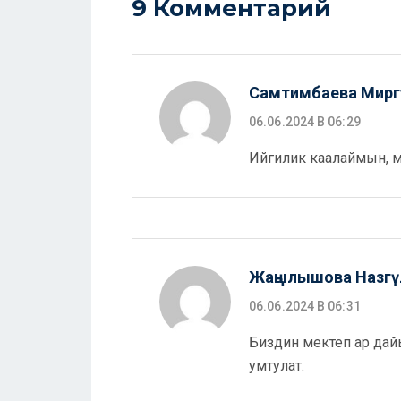
9 Комментарий
Самтимбаева Мирг
06.06.2024 В 06:29
Ийгилик каалаймын, ме
Жаңылышова Назгү
06.06.2024 В 06:31
Биздин мектеп ар дайы
умтулат.