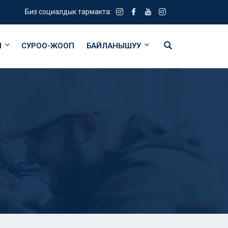
Биз социалдык тармакта:
Я
СУРОО-ЖООП
БАЙЛАНЫШУУ