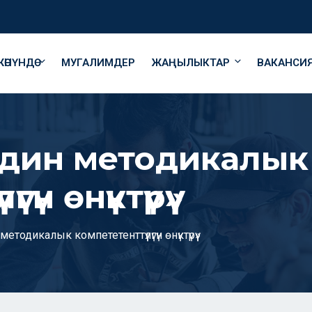
ӨНҮНДӨ
МУГАЛИМДЕР
ЖАҢЫЛЫКТАР
ВАКАНСИ
дин методикалык
гүн өнүктүрүү»
одикалык компететенттүүлүгүн өнүктүрүү»