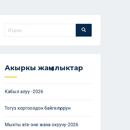
Акыркы жаңылыктар
Кабыл алуу -2026
Тогуз коргоолдон байгелүү орун
Мыкты ата-эне жана окуучу-2026