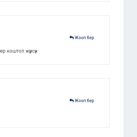
Жооп бер
ер коштоп жүрсүн
Жооп бер