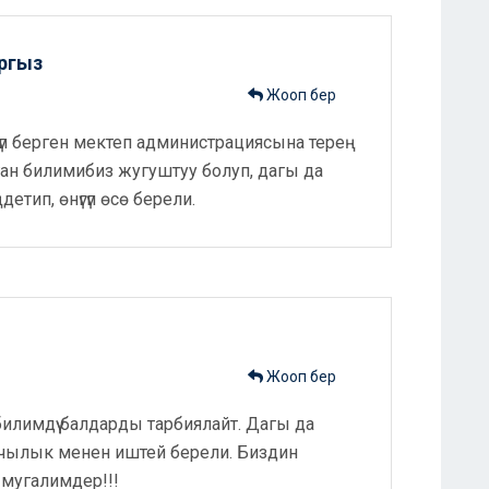
ргыз
Жооп бер
түзүп берген мектеп администрациясына терең
н билимибиз жугуштуу болуп, дагы да
етип, өнүгүп өсө берели.
Жооп бер
илимдүү балдарды тарбиялайт. Дагы да
ачылык менен иштей берели. Биздин
мугалимдер!!!