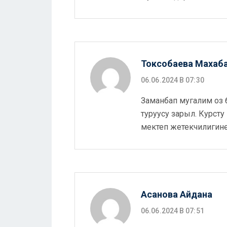
Токсобаева Махаб
06.06.2024 В 07:30
Заманбап мугалим оз 
туруусу зарыл. Курст
мектеп жетекчилигин
Асанова Айдана
06.06.2024 В 07:51