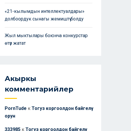
«21-кылымдын интеллектуалдары»
долбоордук сынагы жемиштүү болду
Жыл мыктылары боюнча конкурстар
өтүп жатат
Акыркы
комментарийлер
PornTude
к
Тогуз коргоолдон байгелүү
орун
333985
к
Тогуз коргоолдон байгелүү