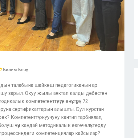
Билим Берүү
амандын талабына шайкеш педагогиканын ар
ушу зарыл. Окуу жылы аяктап калды дебестен
алык компететенттүүлүгүн өнүктүрүү» 72
лдоруна сертификаттарын алышты. Бул курстан
ек? Компетенттүү окуучуну кантип тарбиялап,
олуш үчүн кандай методикалык өзгөчөлүктөрдү
 процессиндеги компетенциялар кайсылар?