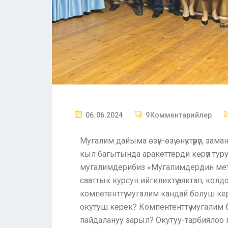
06.06.2024
9Комментарийлер
Мугалим дайыма өзүн-өзү өнүктүрүп, з
кыл багытында аракеттерди көрүп тур
мугалимдерибиз «Мугалимдердин методик
сааттык курсун ийгиликтүү аяктап, ко
компетенттүү мугалим кандай болуш кер
окутуш керек? Компентенттүү мугалим б
пайдалануу зарыл? Окутуу-тарбиялоо