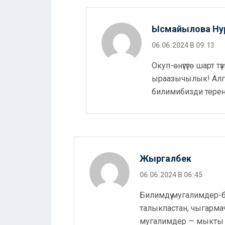
Ысмайылова Ну
06.06.2024 В 09:13
Окуп-өнүгүгө шарт 
ыраазычылык! Алга
билимибизди тереңд
Жыргалбек
06.06.2024 В 06:45
Билимдүү мугалимдер-б
талыкпастан, чыгарм
мугалимдер — мыкты 