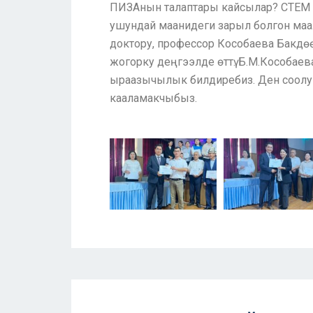
ПИЗАнын талаптары кайсылар? СТЕМ би
ушундай маанидеги зарыл болгон ма
доктору, профессор Кособаева Бакдө
жогорку деңгээлде өттү. Б.М.Кособае
ыраазычылык билдиребиз. Ден соолук
кааламакчыбыз.