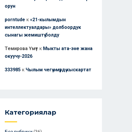
орун
porntude
к
«21-кылымдын
интеллектуалдары» долбоордук
сынагы жемиштүү болду
Темирова Үмүт
к
Мыкты ата-эне жана
окуучу-2026
333985
к
Чылым чегүү өмүрдү кыскартат
Категориялар
Без рубрики
(36)