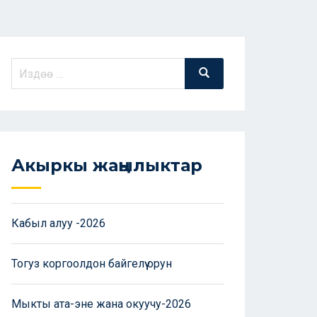
Акыркы жаңылыктар
Кабыл алуу -2026
Тогуз коргоолдон байгелүү орун
Мыкты ата-эне жана окуучу-2026