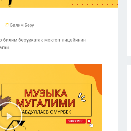
Билим Берүү
билим берүүчү жатак мектеп-лицейинин
агай