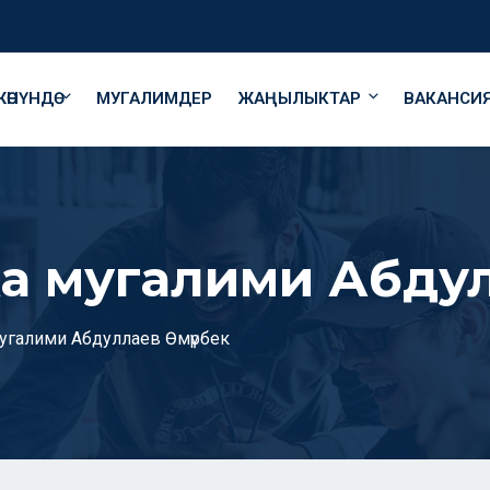
ӨНҮНДӨ
МУГАЛИМДЕР
ЖАҢЫЛЫКТАР
ВАКАНСИ
 мугалими Абдул
галими Абдуллаев Өмүрбек