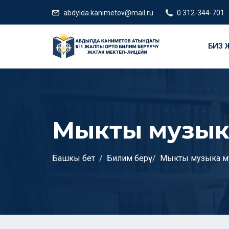
abdylda.kanimetov@mail.ru
0 312-344-701
БИЗ Ж
Мыкты музыка
Башкы бет
Билим берүү
Мыкты музыка му