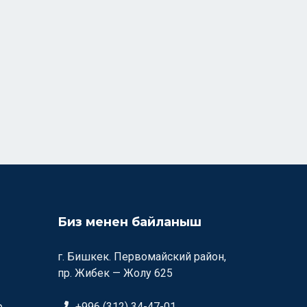
Биз менен байланыш
г. Бишкек. Первомайский район,
пр. Жибек — Жолу 625
р
+996 (312) 34-47-01