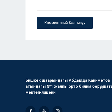
Комментарий Калтыруу
Бишкек шаарындагы Абдылда Каниметов
атындагы №1 жалпы орто билим берүүчү жат
мектеп-лицейи