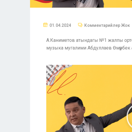
01.04.2024
Комментарийлер Жок
А.Каниметов атындагы №1 жалпы орто 
музыка мугалими Абдуллаев Өмүрбек 