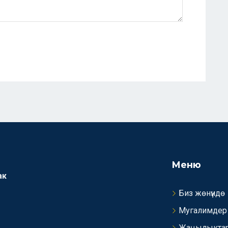
Меню
ак
Биз жөнүндө
Мугалимдер
Жаңылыкта