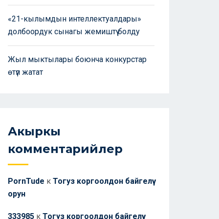
«21-кылымдын интеллектуалдары»
долбоордук сынагы жемиштүү болду
Жыл мыктылары боюнча конкурстар
өтүп жатат
Акыркы
комментарийлер
PornTude
к
Тогуз коргоолдон байгелүү
орун
333985
к
Тогуз коргоолдон байгелүү