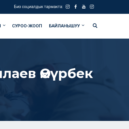
Биз социалдык тармакта:
Я
СУРОО-ЖООП
БАЙЛАНЫШУУ
лаев Өмүрбек