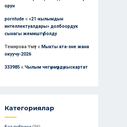
орун
porntude
к
«21-кылымдын
интеллектуалдары» долбоордук
сынагы жемиштүү болду
Темирова Үмүт
к
Мыкты ата-эне жана
окуучу-2026
333985
к
Чылым чегүү өмүрдү кыскартат
Категориялар
Без рубрики
(36)